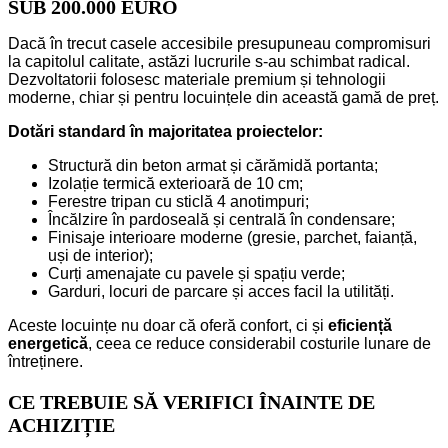
SUB 200.000 EURO
Dacă în trecut casele accesibile presupuneau compromisuri
la capitolul calitate, astăzi lucrurile s-au schimbat radical.
Dezvoltatorii folosesc materiale premium și tehnologii
moderne, chiar și pentru locuințele din această gamă de preț.
Dotări standard în majoritatea proiectelor:
Structură din beton armat și cărămidă portanta;
Izolație termică exterioară de 10 cm;
Ferestre tripan cu sticlă 4 anotimpuri;
Încălzire în pardoseală și centrală în condensare;
Finisaje interioare moderne (gresie, parchet, faianță,
uși de interior);
Curți amenajate cu pavele și spațiu verde;
Garduri, locuri de parcare și acces facil la utilități.
Aceste locuințe nu doar că oferă confort, ci și
eficiență
energetică
, ceea ce reduce considerabil costurile lunare de
întreținere.
CE TREBUIE SĂ VERIFICI ÎNAINTE DE
ACHIZIȚIE