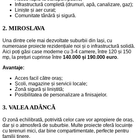
Infrastructură completă (drumuri, apă, canalizare, gaz);
Liniște și aer curat;
Comunitate tânără și sigură.
2. MIROSLAVA
Una dintre cele mai dezvoltate suburbii din Iași, cu
numeroase proiecte rezidențiale noi și o infrastructură solidă.
Aici poți găsi case moderne cu 3-4 camere, între 120 și 150
mp, la prețuri cuprinse între
140.000 și 190.000 euro
.
Avantaje:
Acces facil către oraș;
Școli, magazine și servicii locale;
Zonă sigură și liniștită;
Posibilitatea de personalizare a finisajelor.
3. VALEA ADÂNCĂ
O zonă echilibrată, potrivită celor care vor apropiere de oraș,
dar și o atmosferă de suburbie. Multe proiecte oferă locuințe
cu terenuri mici, dar bine compartimentate, perfecte pentru
familii tinere.