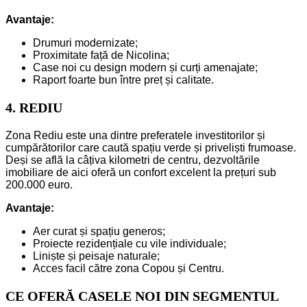
Avantaje:
Drumuri modernizate;
Proximitate față de Nicolina;
Case noi cu design modern și curți amenajate;
Raport foarte bun între preț și calitate.
4. REDIU
Zona Rediu este una dintre preferatele investitorilor și
cumpărătorilor care caută spațiu verde și priveliști frumoase.
Deși se află la câțiva kilometri de centru, dezvoltările
imobiliare de aici oferă un confort excelent la prețuri sub
200.000 euro.
Avantaje:
Aer curat și spațiu generos;
Proiecte rezidențiale cu vile individuale;
Liniște și peisaje naturale;
Acces facil către zona Copou și Centru.
CE OFERĂ CASELE NOI DIN SEGMENTUL