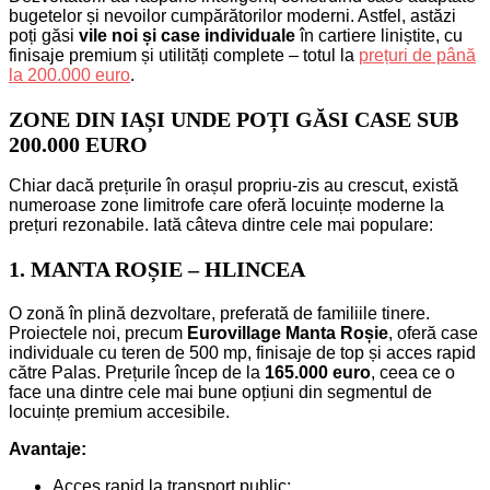
bugetelor și nevoilor cumpărătorilor moderni. Astfel, astăzi
poți găsi
vile noi și case individuale
în cartiere liniștite, cu
finisaje premium și utilități complete – totul la
prețuri de până
la 200.000 euro
.
ZONE DIN IAȘI UNDE POȚI GĂSI CASE SUB
200.000 EURO
Chiar dacă prețurile în orașul propriu-zis au crescut, există
numeroase zone limitrofe care oferă locuințe moderne la
prețuri rezonabile. Iată câteva dintre cele mai populare:
1. MANTA ROȘIE – HLINCEA
O zonă în plină dezvoltare, preferată de familiile tinere.
Proiectele noi, precum
Eurovillage Manta Roșie
, oferă case
individuale cu teren de 500 mp, finisaje de top și acces rapid
către Palas. Prețurile încep de la
165.000 euro
, ceea ce o
face una dintre cele mai bune opțiuni din segmentul de
locuințe premium accesibile.
Avantaje:
Acces rapid la transport public;