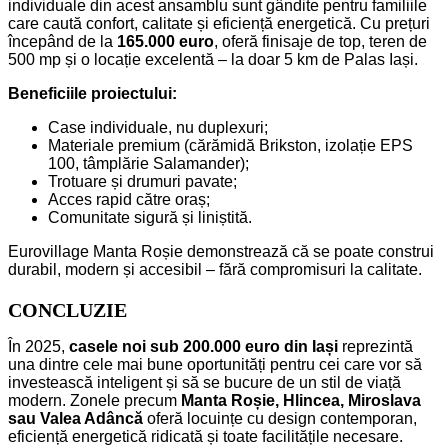
individuale din acest ansamblu sunt gândite pentru familiile
care caută confort, calitate și eficiență energetică. Cu prețuri
începând de la
165.000 euro
, oferă finisaje de top, teren de
500 mp și o locație excelentă – la doar 5 km de Palas Iași.
Beneficiile proiectului:
Case individuale, nu duplexuri;
Materiale premium (cărămidă Brikston, izolație EPS
100, tâmplărie Salamander);
Trotuare și drumuri pavate;
Acces rapid către oraș;
Comunitate sigură și liniștită.
Eurovillage Manta Roșie demonstrează că se poate construi
durabil, modern și accesibil – fără compromisuri la calitate.
CONCLUZIE
În 2025,
casele noi sub 200.000 euro din Iași
reprezintă
una dintre cele mai bune oportunități pentru cei care vor să
investească inteligent și să se bucure de un stil de viață
modern. Zonele precum
Manta Roșie, Hlincea, Miroslava
sau Valea Adâncă
oferă locuințe cu design contemporan,
eficiență energetică ridicată și toate facilitățile necesare.