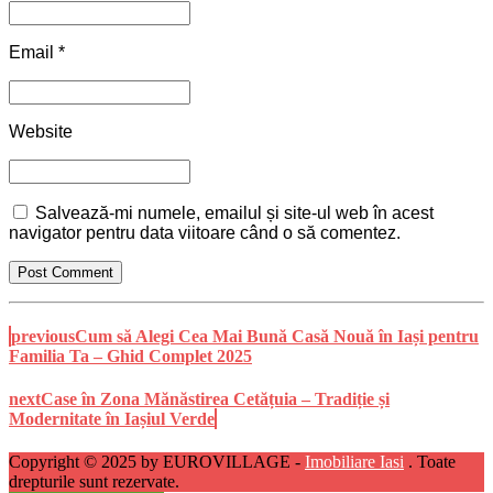
Email *
Website
Salvează-mi numele, emailul și site-ul web în acest
navigator pentru data viitoare când o să comentez.
Post Comment
previous
Cum să Alegi Cea Mai Bună Casă Nouă în Iași pentru
Familia Ta – Ghid Complet 2025
next
Case în Zona Mănăstirea Cetățuia – Tradiție și
Modernitate în Iașiul Verde
Copyright © 2025 by EUROVILLAGE -
Imobiliare Iasi
. Toate
drepturile sunt rezervate.