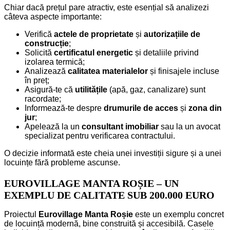
Chiar dacă prețul pare atractiv, este esențial să analizezi
câteva aspecte importante:
Verifică
actele de proprietate
și
autorizațiile de
construcție
;
Solicită
certificatul energetic
și detaliile privind
izolarea termică;
Analizează
calitatea materialelor
și finisajele incluse
în preț;
Asigură-te că
utilitățile
(apă, gaz, canalizare) sunt
racordate;
Informează-te despre
drumurile de acces
și
zona din
jur
;
Apelează la un
consultant imobiliar
sau la un avocat
specializat pentru verificarea contractului.
O decizie informată este cheia unei investiții sigure și a unei
locuințe fără probleme ascunse.
EUROVILLAGE MANTA ROȘIE – UN
EXEMPLU DE CALITATE SUB 200.000 EURO
Proiectul
Eurovillage Manta Roșie
este un exemplu concret
de locuință modernă, bine construită și accesibilă. Casele