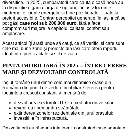
diversifice. În 2025, cumpărătorii care caută o casă nouă au
la dispoziție o gamă largă de opțiuni, inclusiv locuințe
moderne, eficiente energetic și bine poziționate – toate la
prețuri accesibile. Contrar percepției generale, în Iași încă se
pot găsi
case noi sub 200.000 euro
, fără a face
compromisuri majore la capitolul calitate, confort sau
amplasare.
Acest articol îți arată unde să cauți, ce să verifici și care sunt
cele mai bune zone și proiecte din Iași care oferă raportul
ideal între preț, calitate și stil de viață.
PIAȚA IMOBILIARĂ ÎN 2025 – ÎNTRE CERERE
MARE ȘI DEZVOLTARE CONTROLATĂ
Iașiul rămâne unul dintre cele mai dinamice orașe din
România din punct de vedere imobiliar. Cererea pentru
locuințe a crescut constant, alimentată de:
dezvoltarea sectorului IT și a mediului universitar;
revenirea tinerilor din străinătate;
extinderea zonelor rezidențiale din jurul orașului;
investițiile în infrastructură.
Dezvoltatorii au răspuns inteligent, construind case adaptate